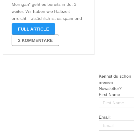
Morrigan“ geht es bereits in Bd. 3
weiter. Wir haben wie Halbzeit
erreicht. Tatsächlich ist es spannend
wie nie. Rose und Alan sind immer
FULL ARTICLE
noch im Jahr 1888 gefangen. Es gibt
kein Vor und kein Zurück, aber
2 KOMMENTARE
immerhin plant Alan …
Kennst du schon
meinen
Newsletter?
First Name:
Email: