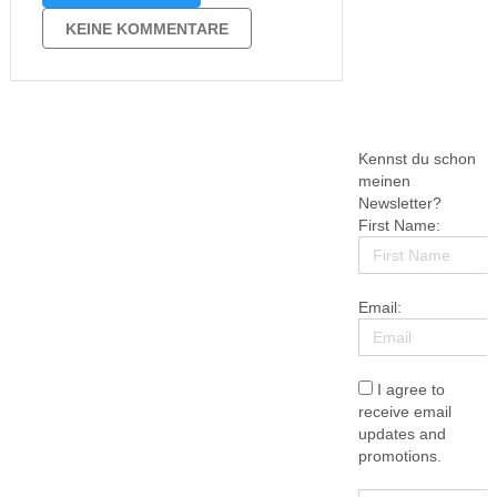
Andrea Kossmann Andrea Sawatzki
Andreas Föhr Andreas Franz Anja
KEINE KOMMENTARE
Kömmerling Anna Koschka Anna Seidl
Anna Todd Anne Hertz Anneke Mohn
Annette …
Kennst du schon
meinen
Newsletter?
First Name:
Email:
I agree to
receive email
updates and
promotions.